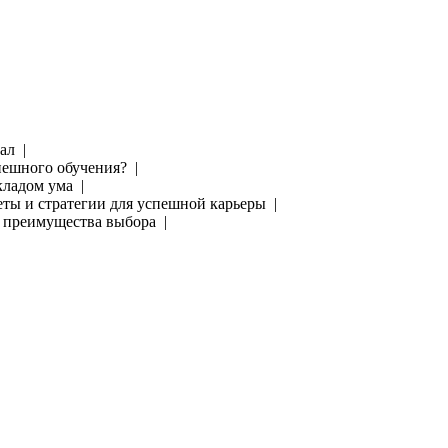
тал |
спешного обучения? |
кладом ума |
еты и стратегии для успешной карьеры |
 и преимущества выбора |