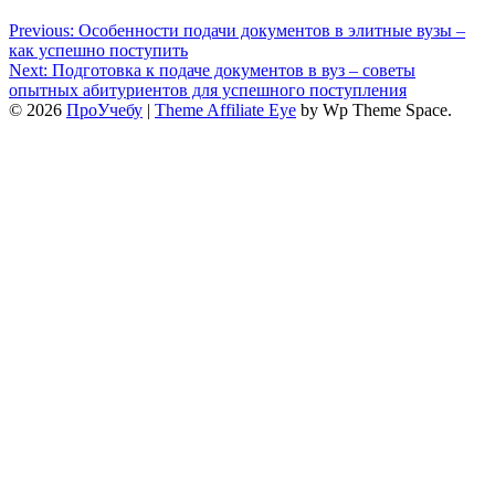
Previous:
Особенности подачи документов в элитные вузы –
как успешно поступить
Next:
Подготовка к подаче документов в вуз – советы
опытных абитуриентов для успешного поступления
© 2026
ПроУчебу
|
Theme Affiliate Eye
by Wp Theme Space.