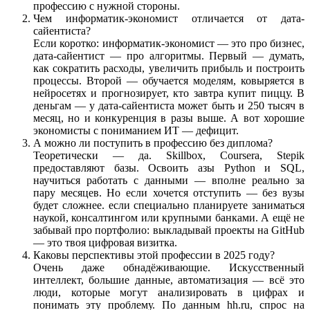
профессию с нужной стороны.
Чем информатик-экономист отличается от дата-
сайентиста?
Если коротко: информатик-экономист — это про бизнес,
дата-сайентист — про алгоритмы. Первый — думать,
как сократить расходы, увеличить прибыль и построить
процессы. Второй — обучается моделям, ковыряется в
нейросетях и прогнозирует, кто завтра купит пиццу. В
деньгам — у дата-сайентиста может быть и 250 тысяч в
месяц, но и конкуренция в разы выше. А вот хорошие
экономисты с пониманием ИТ — дефицит.
А можно ли поступить в профессию без диплома?
Теоретически — да. Skillbox, Coursera, Stepik
предоставляют базы. Освоить азы Python и SQL,
научиться работать с данными — вполне реально за
пару месяцев. Но если хочется отступить — без вузы
будет сложнее. если специально планируете заниматься
наукой, консалтингом или крупными банками. А ещё не
забывай про портфолио: выкладывай проекты на GitHub
— это твоя цифровая визитка.
Каковы перспективы этой профессии в 2025 году?
Очень даже обнадёживающие. Искусственный
интеллект, большие данные, автоматизация — всё это
люди, которые могут анализировать в цифрах и
понимать эту проблему. По данным hh.ru, спрос на