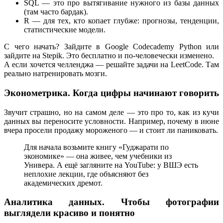
SQL — это про вытягивание нужного из базы данных
(там часто бардак).
R — для тех, кто копает глубже: прогнозы, тенденции,
статистические модели.
С чего начать? Зайдите в Google Codecademy Python или
зайдите на Stepik. Это бесплатно и по-человечески изменено.
А если хочется челленджа — решайте задачи на LeetCode. Там
реально натренировать мозги.
Эконометрика. Когда цифры начинают говорить
Звучит страшно, но на самом деле — это про то, как из кучи
данных вы переносите условности. Например, почему в июне
вчера просели продажу мороженого — и стоит ли паниковать.
Для начала возьмите книгу «Гуджарати по
экономике» — она живее, чем учебники из
Универа. А ещё загляните на YouTube: у ВШЭ есть
неплохие лекции, где объясняют без
академических дремот.
Аналитика данных. Чтобы фотографии
выглядели красиво и понятно