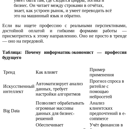
умеет быть там, где сходятся цифры, логика и
бизнес. Он читает между строками в отчётах,
знает, как устроен рынок, и умеет переводить всё
это на машинный язык и обратно.
Если вы ищете профессию с реальными перспективами,
достойной оплатой и гибкими формами работы —
присмотритесь к этому направлению. Оно не просто в тренде
— оно на передовой.
Таблица: Почему информатик-экономист — профессия
будущего
Пример
Тренд
Как влияет
применения
Прогноз спроса в
Автоматизирует анализ
Искусственный
ритейле с
данных, требует
интеллект
помощью
настройки алгоритмов
нейросетей
Позволяет обрабатывать
Анализ
огромные массивы
клиентских
Big Data
данных для бизнес-
предпочтений в e-
решений
commerce
Обеспечивает
Учёт финансов в