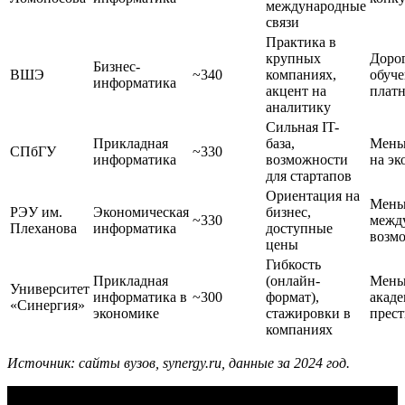
международные
связи
Практика в
крупных
Доро
Бизнес-
ВШЭ
~340
компаниях,
обуче
информатика
акцент на
платн
аналитику
Сильная IT-
Прикладная
база,
Мень
СПбГУ
~330
информатика
возможности
на э
для стартапов
Ориентация на
Мень
РЭУ им.
Экономическая
бизнес,
~330
межд
Плеханова
информатика
доступные
возм
цены
Гибкость
Прикладная
(онлайн-
Мень
Университет
информатика в
~300
формат),
акад
«Синергия»
экономике
стажировки в
прес
компаниях
Источник: сайты вузов, synergy.ru, данные за 2024 год.