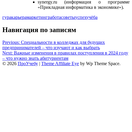
synergy.ru (информация о программе
«Прикладная информатика в экономике»).
гура
карьера
маркетинг
работа
советы
успех
учёба
Навигация по записям
Previous:
Специальности в колледжах для будущих
предпринимателей – что изучают и как выбрать
Next:
Важные изменения в правилах поступления в 2024 году
– что нужно знать абитуриентам
© 2026
ПроУчебу
|
Theme Affiliate Eye
by Wp Theme Space.