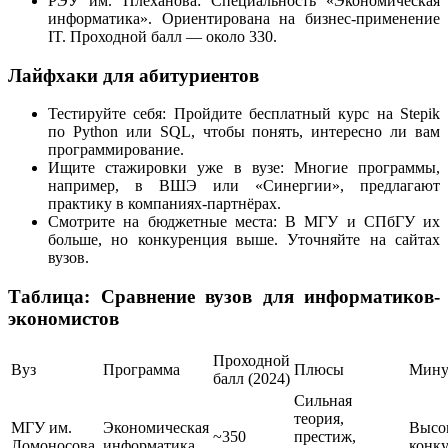
РЭУ им. Плеханова: Специальность «Экономическая
информатика». Ориентирована на бизнес-применение
IT. Проходной балл — около 330.
Лайфхаки для абитуриентов
Тестируйте себя: Пройдите бесплатный курс на Stepik
по Python или SQL, чтобы понять, интересно ли вам
программирование.
Ищите стажировки уже в вузе: Многие программы,
например, в ВШЭ или «Синергии», предлагают
практику в компаниях-партнёрах.
Смотрите на бюджетные места: В МГУ и СПбГУ их
больше, но конкуренция выше. Уточняйте на сайтах
вузов.
Таблица: Сравнение вузов для информатиков-
экономистов
Проходной
Вуз
Программа
Плюсы
Мину
балл (2024)
Сильная
теория,
МГУ им.
Экономическая
Высо
~350
престиж,
Ломоносова
информатика
конк