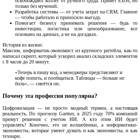
освобождают коллег от ручного труда. Привет Excel, но
только без мучений.
Разработка системы — от учета затрат на CRM. Главное
— чтобы работало и приносило выгоду.
Помогает бизнесу принимать решения — будь то
инвестиции, логистика или ценообразование, все
основано на данных, а не на догадках.
История из жизни:
Максим, информатик-экономист из крупного ритейла, как-то
написал скрипт, который ускорил анализ складских элементов
с 8 часов до 20 минут.
«Теперь я пишу код, а менеджеры представляют и
кофе попить, и пообщаться. Таблицы — больше не
боль», — смеётся он.
Почему эта профессия популярна?
Цифровизация — не просто модный термин, а настоящая
реальность. По прогнозу Gartner, к 2025 году 70% компаний
примут решения с учетом ИИ. А кто этим ИИ будет
управлять? Конечно, это не волшебники, а информатики-
экономисты, которые умеют думать и как экономисты, и как
технари.